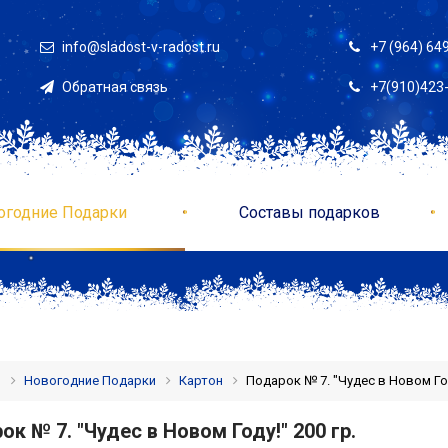
info@sladost-v-radost.ru
+7 (964) 64
Обратная связь
+7(910)423
огодние Подарки
Составы подарков
я
Новогодние Подарки
Картон
Подарок № 7. "Чудес в Новом Год
ок № 7. "Чудес в Новом Году!" 200 гр.