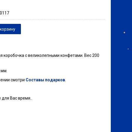
00117
корзину
я коробочка с великолепными конфетами. Вес 200
 мм.
нении смотри
Составы подарков
.
 для Вас время..